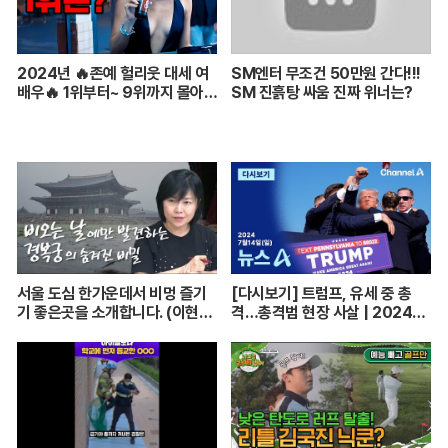
2024년 🔥존예 헐리웃 대세 여
SM엔터 무조건 50만원 간다!!!
배우🔥 1위부터~ 9위까지 몰아보
SM 진흙탕 싸움 진짜 위너는?
기
서울 도심 한가운데서 비멍 즐기
[다시보기] 트럼프, 유세 중 총
기 좋은곳을 소개합니다. (이현주
격…총격범 현장 사살 | 2024년
어행전문기자) [함께 가는 저녁
7월 14일 뉴스A
길] 240705(금)