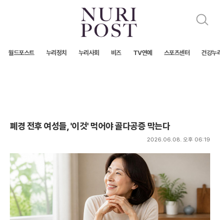
검
색
월드포스트
누리정치
누리사회
비즈
TV연예
스포츠센터
건강누
폐경 전후 여성들, '이것' 먹어야 골다공증 막는다
2026.06.08. 오후 06:19