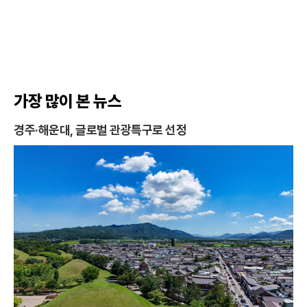
카
이
위
R
오
스
터
L
톡
북
복
사
가장 많이 본 뉴스
경주·해운대, 글로벌 관광특구로 선정