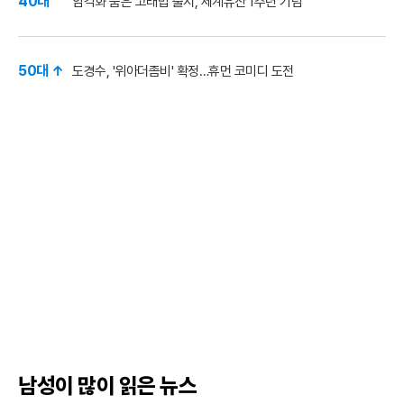
40대
암각화 품은 고래밥 출시, 세계유산 1주년 기념
50대 ↑
도경수, '위아더좀비' 확정…휴먼 코미디 도전
남성이 많이 읽은 뉴스