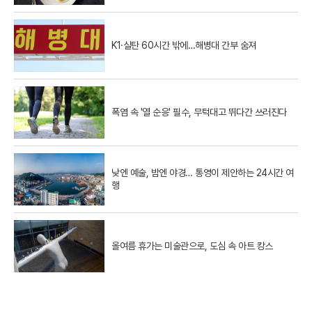
K1·실탄 60시간 밖에…해병대 간부 숨져
폭염 속 '열 순응' 필수, 무턱대고 뛰다간 쓰러진다
낮엔 예술, 밤엔 야경… 통영이 제안하는 24시간 여
행
올여름 휴가는 미술관으로, 도심 속 아트 캉스