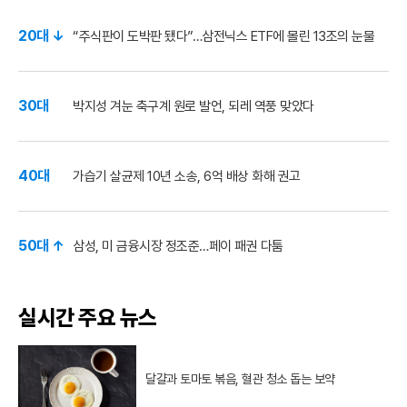
20대 ↓
“주식판이 도박판 됐다”…삼전닉스 ETF에 몰린 13조의 눈물
30대
박지성 겨눈 축구계 원로 발언, 되레 역풍 맞았다
40대
가습기 살균제 10년 소송, 6억 배상 화해 권고
50대 ↑
삼성, 미 금융시장 정조준…페이 패권 다툼
실시간 주요 뉴스
달걀과 토마토 볶음, 혈관 청소 돕는 보약