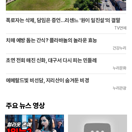
폭로자는 삭제, 담임은 증언…리센느 '원이 일진설'의 결말
TV연예
치매 예방 돕는 간식? 플라바놀의 놀라운 효능
건강누리
초연 전회 매진 신화, 대구서 다시 피는 민들레
누리문화
에메랄드빛 비선담, 지리산이 숨겨둔 비경
누리관광
주요 뉴스 영상