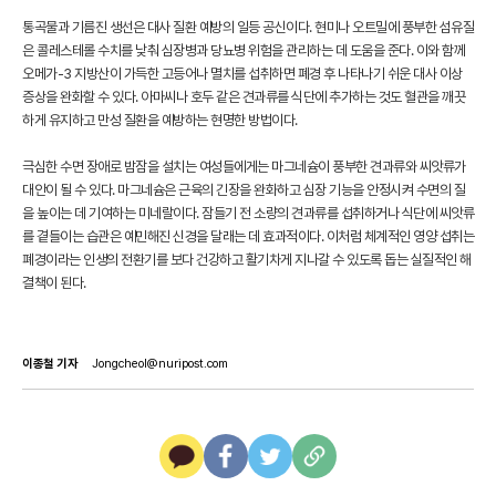
통곡물과 기름진 생선은 대사 질환 예방의 일등 공신이다. 현미나 오트밀에 풍부한 섬유질
은 콜레스테롤 수치를 낮춰 심장병과 당뇨병 위험을 관리하는 데 도움을 준다. 이와 함께
오메가-3 지방산이 가득한 고등어나 멸치를 섭취하면 폐경 후 나타나기 쉬운 대사 이상
증상을 완화할 수 있다. 아마씨나 호두 같은 견과류를 식단에 추가하는 것도 혈관을 깨끗
하게 유지하고 만성 질환을 예방하는 현명한 방법이다.
극심한 수면 장애로 밤잠을 설치는 여성들에게는 마그네슘이 풍부한 견과류와 씨앗류가
대안이 될 수 있다. 마그네슘은 근육의 긴장을 완화하고 심장 기능을 안정시켜 수면의 질
을 높이는 데 기여하는 미네랄이다. 잠들기 전 소량의 견과류를 섭취하거나 식단에 씨앗류
를 곁들이는 습관은 예민해진 신경을 달래는 데 효과적이다. 이처럼 체계적인 영양 섭취는
폐경이라는 인생의 전환기를 보다 건강하고 활기차게 지나갈 수 있도록 돕는 실질적인 해
결책이 된다.
이종철 기자
Jongcheol@nuripost.com
카
페
트
U