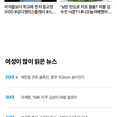
아이들보다 학교에 먼저 등교한
'낮은 탄도로 러프 탈출!' 리틀 김
OOO #김다영의스플래시 #스브
국진 닉쿤? I #나오늘라베했어 E
스프리미엄 #shorts
P.9-2
여성이 많이 읽은 뉴스
20대 ↓
제헌절 연휴 물폭탄, 중부 150mm 쏟아진다
30대
이재명, '586 저격' 김보미 SNS 팔로우