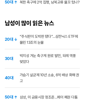
50대 ↑
북한 축구에 2억 집행, 남북교류 물꼬 텄나?
남성이 많이 읽은 뉴스
“주식판이 도박판 됐다”…삼전닉스 ETF에
20대 ↓
몰린 13조의 눈물
박지성 겨눈 축구계 원로 발언, 되레 역풍
30대
맞았다
가습기 살균제 10년 소송, 6억 배상 화해 권
40대
고
50대 ↑
삼성, 미 금융시장 정조준…페이 패권 다툼