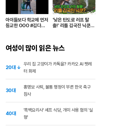
아이들보다 학교에 먼저
'낮은 탄도로 러프 탈
등교한 OOO #김다영
출!' 리틀 김국진 닉쿤? I
의스플래시 #스브스프
#나오늘라베했어 EP.9
리미엄 #shorts
-2
여성이 많이 읽은 뉴스
우리 집 고양이가 카톡을? 카카오 AI 펫레
20대 ↓
터 화제
홍명보 사퇴, 불통 행정이 부른 한국 축구
30대
참사
'흑백요리사' 셰프 식당, 개미 사용 혐의 '실
40대
형'