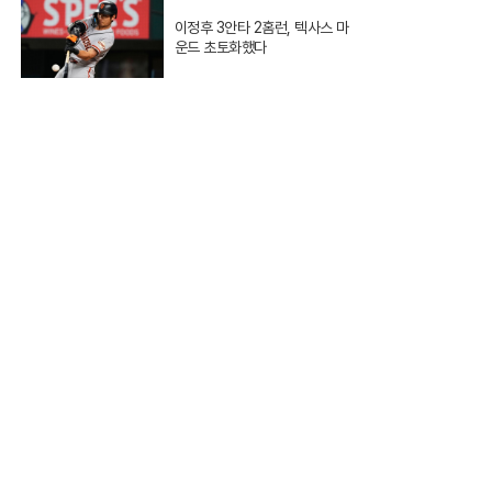
이정후 3안타 2홈런, 텍사스 마
운드 초토화했다