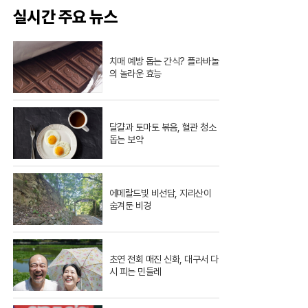
실시간 주요 뉴스
치매 예방 돕는 간식? 플라바놀
의 놀라운 효능
달걀과 토마토 볶음, 혈관 청소
돕는 보약
에메랄드빛 비선담, 지리산이
숨겨둔 비경
초연 전회 매진 신화, 대구서 다
시 피는 민들레