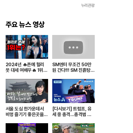
누리관광
주요 뉴스 영상
2024년 🔥존예 헐리
SM엔터 무조건 50만
웃 대세 여배우🔥 1위부
원 간다!!! SM 진흙탕
터~ 9위까지 몰아보기
싸움 진짜 위너는?
서울 도심 한가운데서
[다시보기] 트럼프, 유
비멍 즐기기 좋은곳을
세 중 총격…총격범 현
소개합니다. (이현주 어
장 사살 | 2024년 7월
행전문기자) [함께 가는
14일 뉴스A
저녁길] 240705(금)