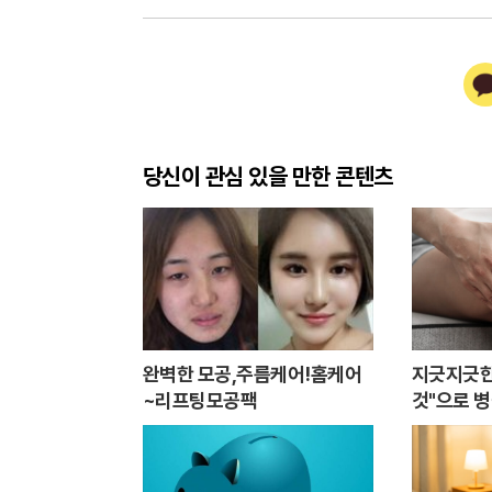
카
카
오
톡
당신이 관심 있을 만한 콘텐츠
완벽한 모공,주름케어!홈케어
지긋지긋한
~리프팅모공팩
것"으로 병