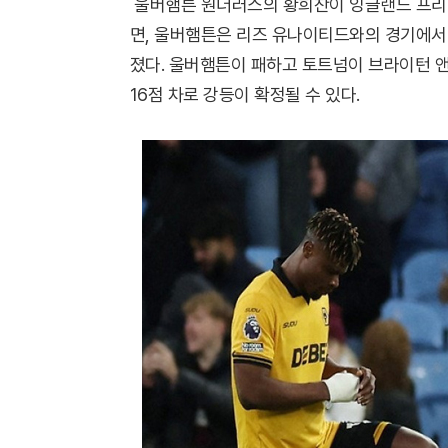
울버햄튼 원더러스의 황희찬이 잉글랜드 프리미어리
면, 울버햄튼은 리즈 유나이티드와의 경기에서 0
졌다. 울버햄튼이 패하고 토트넘이 브라이턴 앤
16점 차로 강등이 확정될 수 있다.