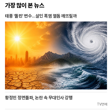
가장 많이 본 뉴스
태풍 '돌핀' 변수…살인 폭염 열돔 깨뜨릴까
황정민 정면돌파, 논란 속 무대인사 강행
TV연예