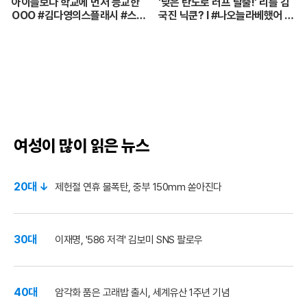
아이들보다 학교에 먼저 등교한
'낮은 탄도로 러프 탈출!' 리틀 김
OOO #김다영의스플래시 #스브
국진 닉쿤? I #나오늘라베했어 E
스프리미엄 #shorts
P.9-2
여성이 많이 읽은 뉴스
20대 ↓
제헌절 연휴 물폭탄, 중부 150mm 쏟아진다
30대
이재명, '586 저격' 김보미 SNS 팔로우
40대
암각화 품은 고래밥 출시, 세계유산 1주년 기념