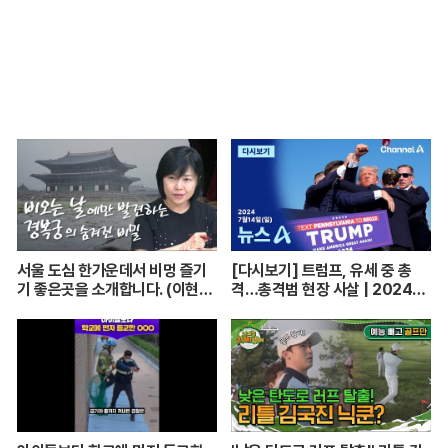
서울 도심 한가운데서 비멍 즐기
[다시보기] 트럼프, 유세 중 총
기 좋은곳을 소개합니다. (이현주
격…총격범 현장 사살 | 2024년
어행전문기자) [함께 가는 저녁
7월 14일 뉴스A
길] 240705(금)