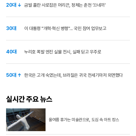
20대 ↓
금발 홀란 사로잡은 머리끈, 정체는 춘천 ‘끄네끼’
30대
이 대통령 "개혁·혁신 병행"... 국민 참여 업무보고
40대
누리호 폭발 엔진 실물 전시, 실패 딛고 우주로
50대 ↑
한국은 고개 숙였는데, 브라질은 귀국 전세기마저 외면했다
실시간 주요 뉴스
올여름 휴가는 미술관으로, 도심 속 아트 캉스