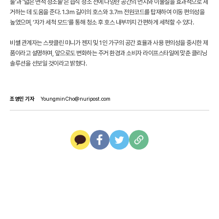
툴’과 ‘넓은 면적 청소툴’은 습식 청소 전에 다양한 공간의 먼지와 이물질을 효과적으로 제
거하는 데 도움을 준다. 1.3m 길이의 호스와 3.7m 전원코드를 탑재하여 이동 편의성을
높였으며, ‘자가 세척 모드’를 통해 청소 후 호스 내부까지 간편하게 세척할 수 있다.
비쎌 관계자는 스팟클린 미니가 젠지 및 1인 가구의 공간 효율과 사용 편의성을 중시한 제
품이라고 설명하며, 앞으로도 변화하는 주거 환경과 소비자 라이프스타일에 맞춘 클리닝
솔루션을 선보일 것이라고 밝혔다.
조영민 기자
YoungminCho@nuripost.com
카
페
트
U
카
이
위
R
오
스
터
L
톡
북
복
사