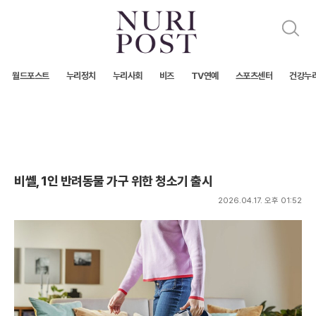
검
색
월드포스트
누리정치
누리사회
비즈
TV연예
스포츠센터
건강누
비쎌, 1인 반려동물 가구 위한 청소기 출시
2026.04.17. 오후 01:52