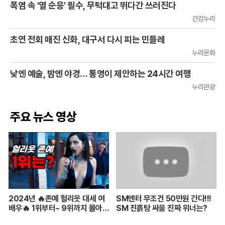
폭염 속 '열 순응' 필수, 무턱대고 뛰다간 쓰러진다
건강누리
초연 전회 매진 신화, 대구서 다시 피는 민들레
누리문화
낮엔 예술, 밤엔 야경… 통영이 제안하는 24시간 여행
누리관광
주요 뉴스 영상
2024년 🔥존예 헐리웃 대세 여
SM엔터 무조건 50만원 간다!!!
배우🔥 1위부터~ 9위까지 몰아보
SM 진흙탕 싸움 진짜 위너는?
기