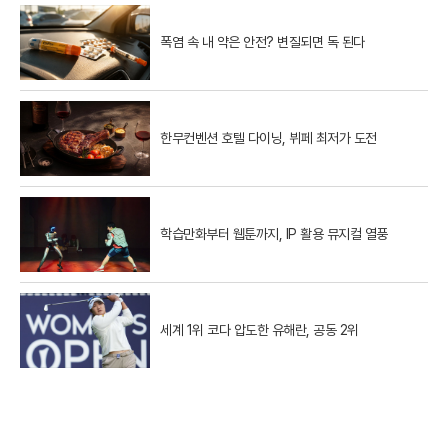
폭염 속 내 약은 안전? 변질되면 독 된다
한무컨벤션 호텔 다이닝, 뷔페 최저가 도전
학습만화부터 웹툰까지, IP 활용 뮤지컬 열풍
세계 1위 코다 압도한 유해란, 공동 2위