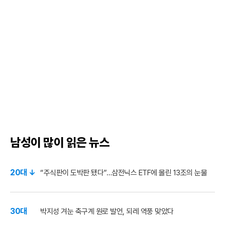
남성이 많이 읽은 뉴스
20대 ↓
“주식판이 도박판 됐다”…삼전닉스 ETF에 몰린 13조의 눈물
30대
박지성 겨눈 축구계 원로 발언, 되레 역풍 맞았다