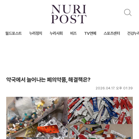
검
색
월드포스트
누리정치
누리사회
비즈
TV연예
스포츠센터
건강누
약국에서 늘어나는 폐의약품, 해결책은?
2026.04.17. 오후 01:39