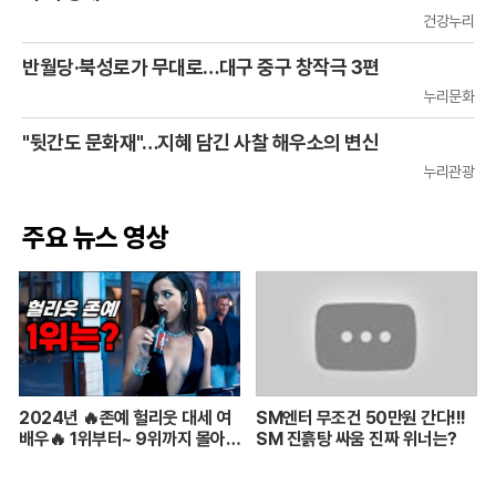
건강누리
반월당·북성로가 무대로…대구 중구 창작극 3편
누리문화
"뒷간도 문화재"…지혜 담긴 사찰 해우소의 변신
누리관광
주요 뉴스 영상
2024년 🔥존예 헐리웃 대세 여
SM엔터 무조건 50만원 간다!!!
배우🔥 1위부터~ 9위까지 몰아보
SM 진흙탕 싸움 진짜 위너는?
기