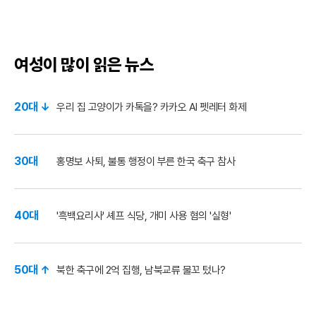
여성이 많이 읽은 뉴스
20대 ↓
우리 집 고양이가 카톡을? 카카오 AI 펫레터 화제
30대
홍명보 사퇴, 불통 행정이 부른 한국 축구 참사
40대
'흑백요리사' 셰프 식당, 개미 사용 혐의 '실형'
50대 ↑
북한 축구에 2억 집행, 남북교류 물꼬 텄나?