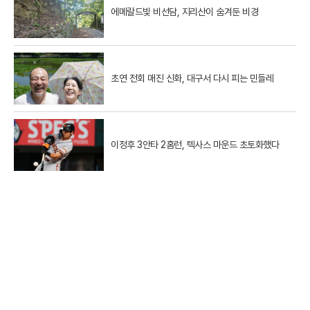
에메랄드빛 비선담, 지리산이 숨겨둔 비경
초연 전회 매진 신화, 대구서 다시 피는 민들레
이정후 3안타 2홈런, 텍사스 마운드 초토화했다