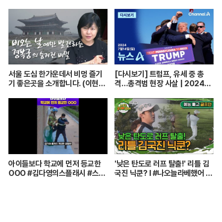
서울 도심 한가운데서 비멍 즐기
[다시보기] 트럼프, 유세 중 총
기 좋은곳을 소개합니다. (이현주
격…총격범 현장 사살 | 2024년
어행전문기자) [함께 가는 저녁
7월 14일 뉴스A
길] 240705(금)
아이들보다 학교에 먼저 등교한
'낮은 탄도로 러프 탈출!' 리틀 김
OOO #김다영의스플래시 #스브
국진 닉쿤? I #나오늘라베했어 E
스프리미엄 #shorts
P.9-2