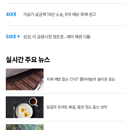
40대
가습기 살균제 10년 소송, 6억 배상 화해 권고
50대 ↑
삼성, 미 금융시장 정조준…페이 패권 다툼
실시간 주요 뉴스
치매 예방 돕는 간식? 플라바놀의 놀라운 효능
달걀과 토마토 볶음, 혈관 청소 돕는 보약