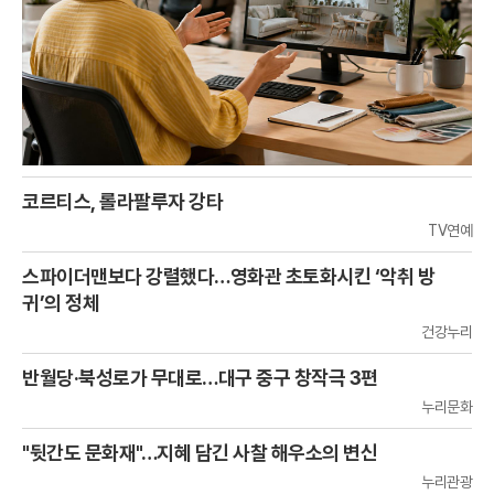
코르티스, 롤라팔루자 강타
TV연예
스파이더맨보다 강렬했다…영화관 초토화시킨 ‘악취 방
귀’의 정체
건강누리
반월당·북성로가 무대로…대구 중구 창작극 3편
누리문화
"뒷간도 문화재"…지혜 담긴 사찰 해우소의 변신
누리관광