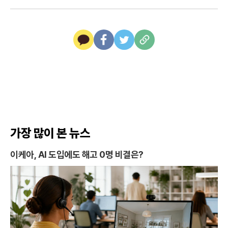
카
페
트
U
카
이
위
R
오
스
터
L
톡
북
복
사
가장 많이 본 뉴스
이케아, AI 도입에도 해고 0명 비결은?