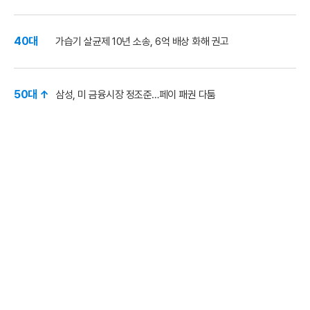
40대
가습기 살균제 10년 소송, 6억 배상 화해 권고
50대 ↑
삼성, 미 금융시장 정조준…페이 패권 다툼