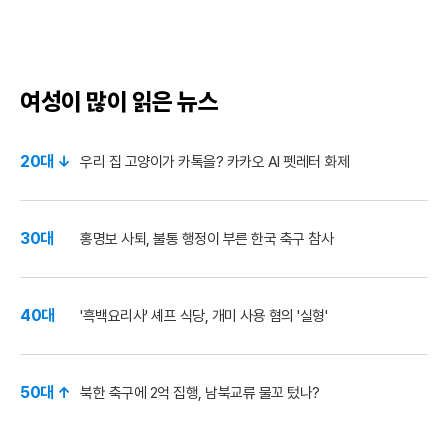
여성이 많이 읽은 뉴스
20대 ↓
우리 집 고양이가 카톡을? 카카오 AI 펫레터 화제
30대
홍명보 사퇴, 불통 행정이 부른 한국 축구 참사
40대
'흑백요리사' 셰프 식당, 개미 사용 혐의 '실형'
50대 ↑
북한 축구에 2억 집행, 남북교류 물꼬 텄나?