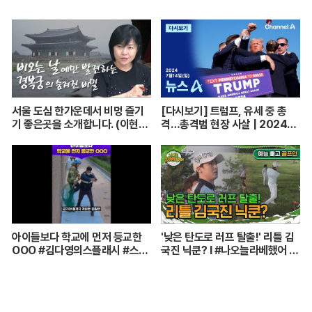
서울 도심 한가운데서 비멍 즐기
[다시보기] 트럼프, 유세 중 총
기 좋은곳을 소개합니다. (이현주
격…총격범 현장 사살 | 2024년
어행전문기자) [함께 가는 저녁
7월 14일 뉴스A
길] 240705(금)
아이들보다 학교에 먼저 등교한
'낮은 탄도로 러프 탈출!' 리틀 김
OOO #김다영의스플래시 #스브
국진 닉쿤? I #나오늘라베했어 E
스프리미엄 #shorts
P.9-2