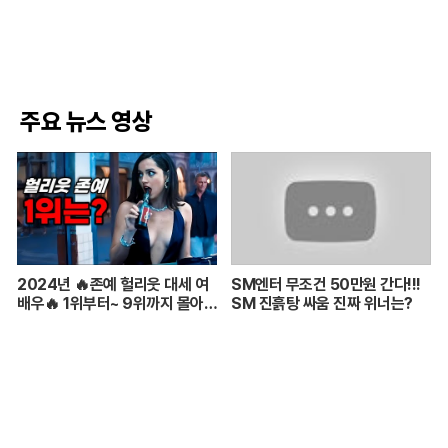
주요 뉴스 영상
2024년 🔥존예 헐리웃 대세 여
SM엔터 무조건 50만원 간다!!!
배우🔥 1위부터~ 9위까지 몰아보
SM 진흙탕 싸움 진짜 위너는?
기