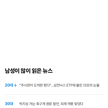
남성이 많이 읽은 뉴스
20대 ↓
“주식판이 도박판 됐다”…삼전닉스 ETF에 몰린 13조의 눈물
30대
박지성 겨눈 축구계 원로 발언, 되레 역풍 맞았다