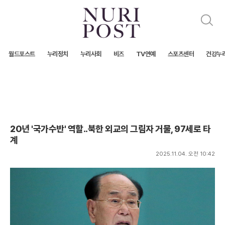
검
색
월드포스트
누리정치
누리사회
비즈
TV연예
스포츠센터
건강누
20년 '국가수반' 역할..북한 외교의 그림자 거물, 97세로 타
계
2025.11.04. 오전 10:42