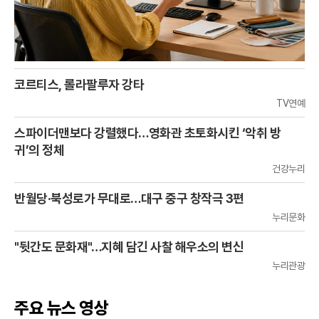
코르티스, 롤라팔루자 강타
TV연예
스파이더맨보다 강렬했다…영화관 초토화시킨 ‘악취 방
귀’의 정체
건강누리
반월당·북성로가 무대로…대구 중구 창작극 3편
누리문화
"뒷간도 문화재"…지혜 담긴 사찰 해우소의 변신
누리관광
주요 뉴스 영상