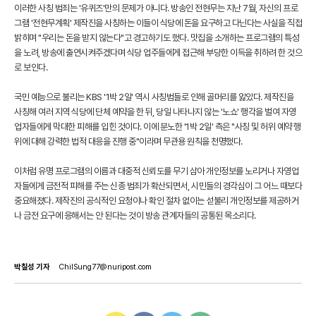
이러한 사칭 범죄는 '유퀴즈'만의 문제가 아니다. 방송인 전현무는 지난 7월, 자신의 프로
그램 '전현무계획' 제작진을 사칭하는 이들이 식당에 돈을 요구하고 다닌다는 사실을 직접
밝히며 "우리는 돈을 받지 않는다"고 경고하기도 했다. 맛집을 소개하는 프로그램의 특성
을 노려, 방송에 출연시켜주겠다며 식당 업주들에게 접근해 부당한 이득을 취하려 한 것으
로 보인다.
국민 예능으로 불리는 KBS '1박 2일' 역시 사칭범들로 인해 골머리를 앓았다. 제작진을
사칭해 여러 지역 식당에 단체 예약을 한 뒤, 당일 나타나지 않는 '노쇼' 행각을 벌여 자영
업자들에게 막대한 피해를 입힌 것이다. 이에 분노한 '1박 2일' 측은 "사칭 및 허위 예약 행
위에 대해 강력한 법적 대응을 진행 중"이라며 무관용 원칙을 천명했다.
이처럼 유명 프로그램의 이름과 대중적 신뢰도를 무기 삼아 개인정보를 노리거나 자영업
자들에게 금전적 피해를 주는 신종 범죄가 확산되면서, 시민들의 경각심이 그 어느 때보다
중요해졌다. 제작진의 공식적인 요청이나 확인 절차 없이는 섣불리 개인정보를 제공하거
나 금전 요구에 응해서는 안 된다는 것이 방송 관계자들의 공통된 목소리다.
박칠성 기자
ChilSung77@nuripost.com