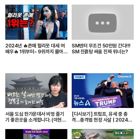
2024년 🔥존예 헐리웃 대세 여
SM엔터 무조건 50만원 간다!!!
배우🔥 1위부터~ 9위까지 몰아보
SM 진흙탕 싸움 진짜 위너는?
기
서울 도심 한가운데서 비멍 즐기
[다시보기] 트럼프, 유세 중 총
기 좋은곳을 소개합니다. (이현주
격…총격범 현장 사살 | 2024년
어행전문기자) [함께 가는 저녁
7월 14일 뉴스A
길] 240705(금)