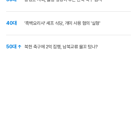
40대
'흑백요리사' 셰프 식당, 개미 사용 혐의 '실형'
50대 ↑
북한 축구에 2억 집행, 남북교류 물꼬 텄나?