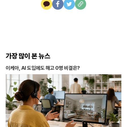
카
페
트
U
카
이
위
R
오
스
터
L
톡
북
복
사
가장 많이 본 뉴스
이케아, AI 도입에도 해고 0명 비결은?