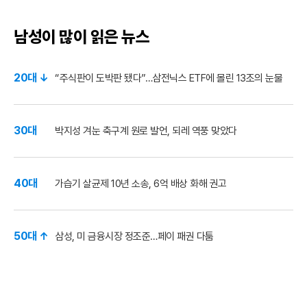
남성이 많이 읽은 뉴스
20대 ↓
“주식판이 도박판 됐다”…삼전닉스 ETF에 몰린 13조의 눈물
30대
박지성 겨눈 축구계 원로 발언, 되레 역풍 맞았다
40대
가습기 살균제 10년 소송, 6억 배상 화해 권고
50대 ↑
삼성, 미 금융시장 정조준…페이 패권 다툼