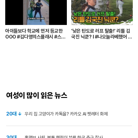
아이들보다 학교에 먼저 등교한
'낮은 탄도로 러프 탈출!' 리틀 김
OOO #김다영의스플래시 #스브
국진 닉쿤? I #나오늘라베했어 E
스프리미엄 #shorts
P.9-2
여성이 많이 읽은 뉴스
20대 ↓
우리 집 고양이가 카톡을? 카카오 AI 펫레터 화제
30대
홍명보 사퇴, 불통 행정이 부른 한국 축구 참사