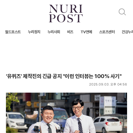
검
색
월드포스트
누리정치
누리사회
비즈
TV연예
스포츠센터
건강누
'유퀴즈' 제작진의 긴급 공지 "이런 인터뷰는 100% 사기"
2025.09.03. 오후 04:56