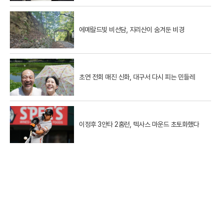
에메랄드빛 비선담, 지리산이 숨겨둔 비경
초연 전회 매진 신화, 대구서 다시 피는 민들레
이정후 3안타 2홈런, 텍사스 마운드 초토화했다