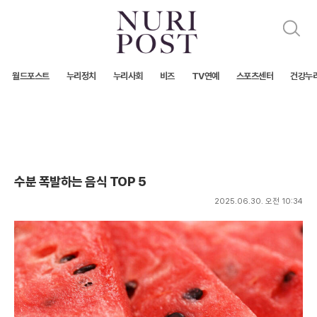
검
색
월드포스트
누리정치
누리사회
비즈
TV연예
스포츠센터
건강누
수분 폭발하는 음식 TOP 5
2025.06.30. 오전 10:34