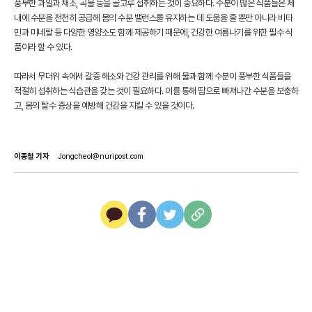
풍부한 과일과 채소, 곡물 등을 골고루 섭취하는 것이 중요하다. 수분이 많은 식품들은 체
내에 수분을 천천히 공급해 몸의 수분 밸런스를 유지하는 데 도움을 줄 뿐만 아니라 비타
민과 미네랄 등 다양한 영양소도 함께 제공하기 때문에, 건강한 여름나기를 위한 필수 식
품이라 할 수 있다.
따라서 무더위 속에서 갈증 해소와 건강 관리를 위해 물과 함께 수분이 풍부한 식품들을
적절히 섭취하는 식습관을 갖는 것이 필요하다. 이를 통해 땀으로 빠져나간 수분을 보충하
고, 몸의 탈수 증상을 예방해 건강을 지킬 수 있을 것이다.
이종철 기자
Jongcheol@nuripost.com
카
페
트
U
카
이
위
R
오
스
터
L
톡
북
복
사