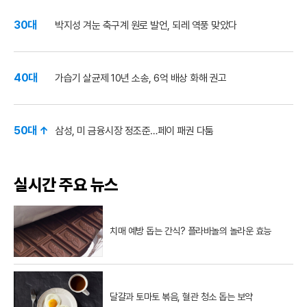
30대
박지성 겨눈 축구계 원로 발언, 되레 역풍 맞았다
40대
가습기 살균제 10년 소송, 6억 배상 화해 권고
50대 ↑
삼성, 미 금융시장 정조준…페이 패권 다툼
실시간 주요 뉴스
치매 예방 돕는 간식? 플라바놀의 놀라운 효능
달걀과 토마토 볶음, 혈관 청소 돕는 보약