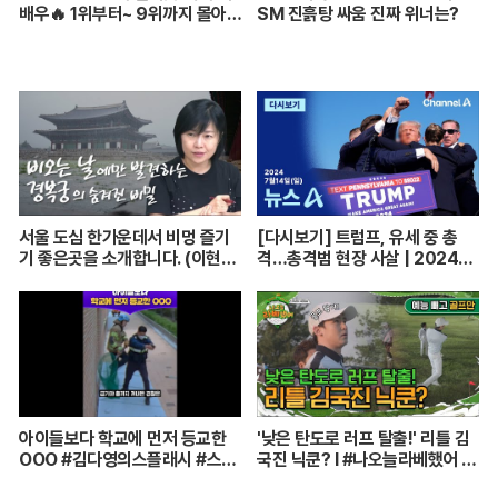
배우🔥 1위부터~ 9위까지 몰아보
SM 진흙탕 싸움 진짜 위너는?
기
서울 도심 한가운데서 비멍 즐기
[다시보기] 트럼프, 유세 중 총
기 좋은곳을 소개합니다. (이현주
격…총격범 현장 사살 | 2024년
어행전문기자) [함께 가는 저녁
7월 14일 뉴스A
길] 240705(금)
아이들보다 학교에 먼저 등교한
'낮은 탄도로 러프 탈출!' 리틀 김
OOO #김다영의스플래시 #스브
국진 닉쿤? I #나오늘라베했어 E
스프리미엄 #shorts
P.9-2