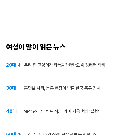
여성이 많이 읽은 뉴스
20대 ↓
우리 집 고양이가 카톡을? 카카오 AI 펫레터 화제
30대
홍명보 사퇴, 불통 행정이 부른 한국 축구 참사
40대
'흑백요리사' 셰프 식당, 개미 사용 혐의 '실형'
50대 ↑
북한 축구에 2억 집행, 남북교류 물꼬 텄나?