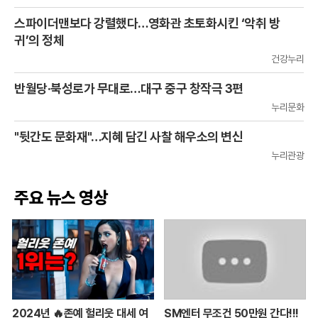
스파이더맨보다 강렬했다…영화관 초토화시킨 ‘악취 방
귀’의 정체
건강누리
반월당·북성로가 무대로…대구 중구 창작극 3편
누리문화
"뒷간도 문화재"…지혜 담긴 사찰 해우소의 변신
누리관광
주요 뉴스 영상
2024년 🔥존예 헐리웃 대세 여
SM엔터 무조건 50만원 간다!!!